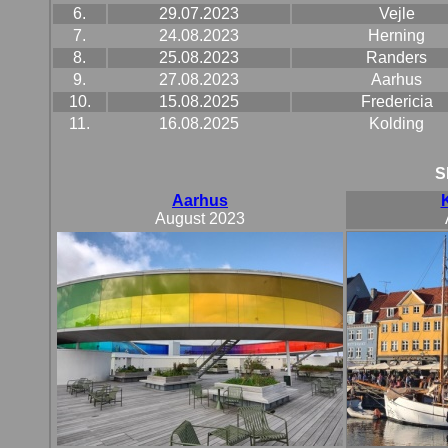
6.
29.07.2023
Vejle
7.
24.08.2023
Herning
8.
25.08.2023
Randers
9.
27.08.2023
Aarhus
10.
15.08.2025
Fredericia
11.
16.08.2025
Kolding
S
Aarhus
August 2023