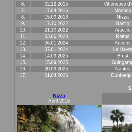
6.
02.12.2015
Villeneuve d
7.
17.04.2016
Monaco
8.
15.09.2016
Nizza
9.
17.10.2022
Bastia
10.
21.10.2022
Ajaccio
11.
03.06.2023
Reims
12.
06.01.2024
Amiens
13.
07.01.2024
Le Havr
14.
14.09.2025
Brest
15.
15.09.2025
Guingam
16.
20.09.2025
Nantes
17.
01.04.2026
Dunkerqu
S
Nizza
April 2016