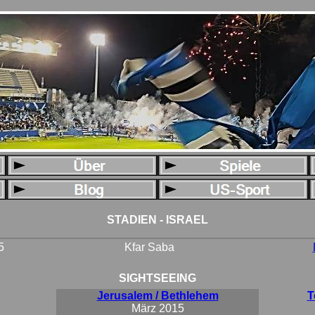
STADIEN - ISRAEL
5
Kfar Saba
SIGHTSEEING
Jerusalem / Bethlehem
T
März 2015