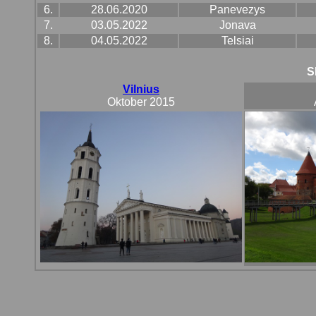
6.
28.06.2020
Panevezys
7.
03.05.2022
Jonava
8.
04.05.2022
Telsiai
S
Vilnius
Oktober 2015