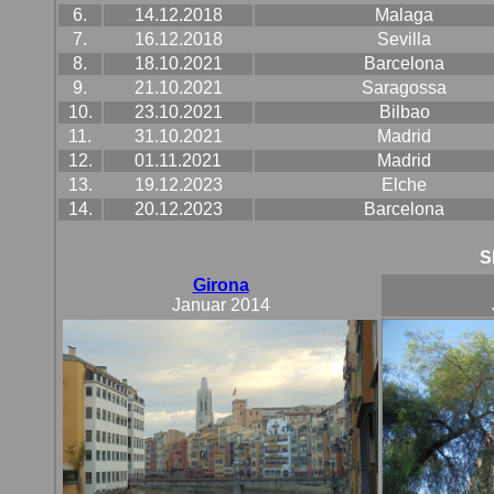
6.
14.12.2018
Malaga
7.
16.12.2018
Sevilla
8.
18.10.2021
Barcelona
9.
21.10.2021
Saragossa
10.
23.10.2021
Bilbao
11.
31.10.2021
Madrid
12.
01.11.2021
Madrid
13.
19.12.2023
Elche
14.
20.12.2023
Barcelona
S
Girona
Januar 2014