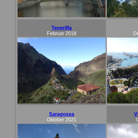
Teneriffa
Februar 2018
D
Saragossa
V
Oktober
2021